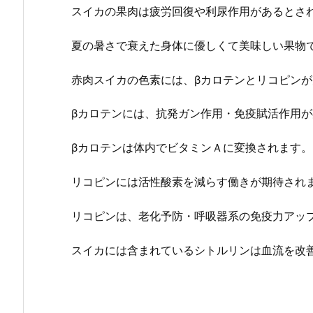
スイカの果肉は疲労回復や利尿作用があるとさ
夏の暑さで衰えた身体に優しくて美味しい果物
赤肉スイカの色素には、βカロテンとリコピン
βカロテンには、抗発ガン作用・免疫賦活作用
βカロテンは体内でビタミンＡに変換されます。
リコピンには活性酸素を減らす働きが期待され
リコピンは、老化予防・呼吸器系の免疫力アッ
スイカには含まれているシトルリンは血流を改