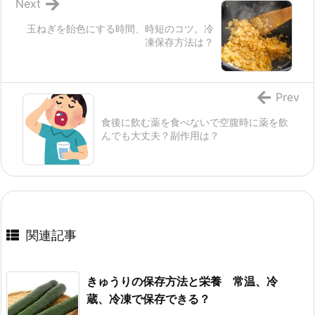
Next
玉ねぎを飴色にする時間、時短のコツ。冷
凍保存方法は？
Prev
食後に飲む薬を食べないで空腹時に薬を飲
んでも大丈夫？副作用は？
関連記事
きゅうりの保存方法と栄養 常温、冷
蔵、冷凍で保存できる？