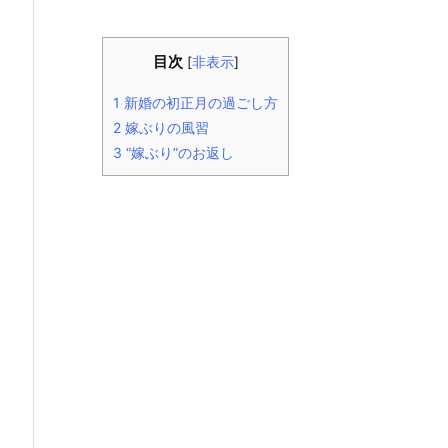
目次
[
非表示
]
1
新婚の初正月の過ごし方
2
嫁ぶりの風習
3
“嫁ぶり”のお返し