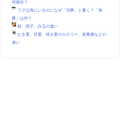
何個分？
フグは海にいるのになぜ「河豚」と書く？「海
豚」は何？
餅、団子、白玉の違い
むき栗、甘栗、焼き栗のカロリー、栄養価などの
違い