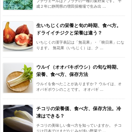
プチヴェールはアブラナの一種の葉野菜です。 平
成２年に静岡県の増田採種場で生み出 ...
生いちじくの栄養と旬の時期、食べ方。
ドライイチジクと栄養は違う？
いちじくの漢字表記は「無花果」・「映日果」にな
ります。 無花果（いちじく）は、ク ...
ウルイ（オオバキボウシ）の旬な時期、
栄養、食べ方、保存方法
ウルイを食べたことがありますか？ ウルイは、オ
オバギボウシのことです。 オオバギ ...
チコリの栄養価、食べ方、保存方法。冷
凍はできる？
チコリの美味しい食べ方を知っていますか。 チコ
リは日本ではまだなじみが浅い野菜で ...