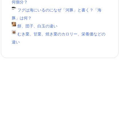
何個分？
フグは海にいるのになぜ「河豚」と書く？「海
豚」は何？
餅、団子、白玉の違い
むき栗、甘栗、焼き栗のカロリー、栄養価などの
違い