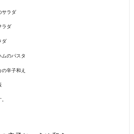
のサラダ
サラダ
ラダ
ハムのパスタ
カの辛子和え
飯
す。