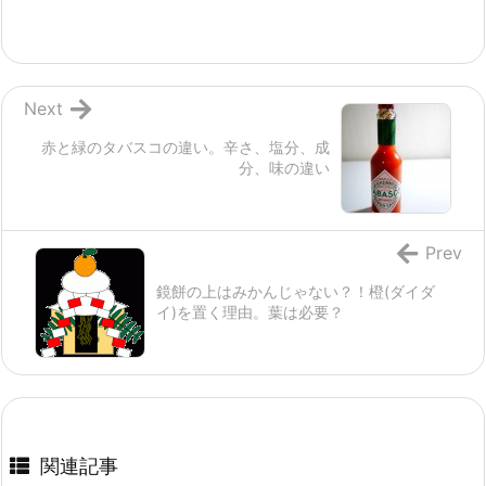
Next
赤と緑のタバスコの違い。辛さ、塩分、成
分、味の違い
Prev
鏡餅の上はみかんじゃない？！橙(ダイダ
イ)を置く理由。葉は必要？
関連記事