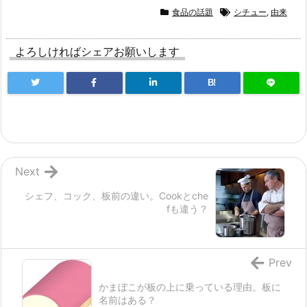
食品の話題
シチュー
,
由来
よろしければシェアお願いします
B!
Next
シェフ、コック、板前の違い。Cookとche
fも違う？
Prev
かまぼこが板の上に乗っている理由。板に
名前はある？