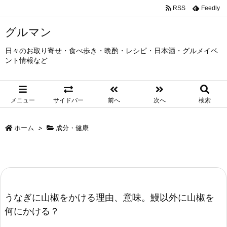
RSS
Feedly
グルマン
日々のお取り寄せ・食べ歩き・晩酌・レシピ・日本酒・グルメイベ
ント情報など
メニュー
サイドバー
前へ
次へ
検索
ホーム
>
成分・健康
うなぎに山椒をかける理由、意味。鰻以外に山椒を
何にかける？