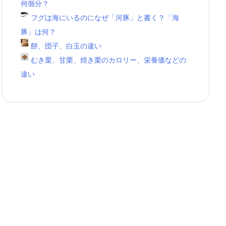
何個分？
フグは海にいるのになぜ「河豚」と書く？「海
豚」は何？
餅、団子、白玉の違い
むき栗、甘栗、焼き栗のカロリー、栄養価などの
違い