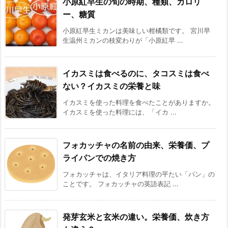
小原紅早生の旬の時期、種類、カロリ
ー、糖質
小原紅早生ミカンは美味しい柑橘類です。 宮川早
生温州ミカンの枝変わりが「小原紅早 ...
イカスミは食べるのに、タコスミは食べ
ない？イカスミの栄養と味
イカスミを使った料理を食べたことがありますか。
イカスミを使った料理には、「イカ ...
フォカッチャの名前の由来、栄養価、プ
ライパンでの焼き方
フォカッチャは、イタリア料理の平たい「パン」の
ことです。 フォカッチャの英語表記 ...
発芽玄米と玄米の違い。栄養価、炊き方