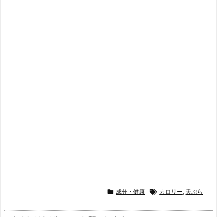
成分・健康
カロリー
,
天ぷら