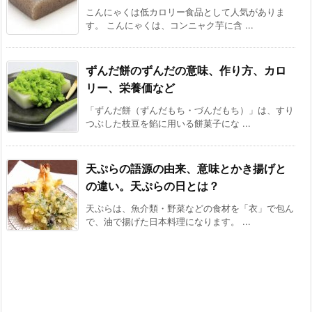
こんにゃくは低カロリー食品として人気がありま
す。 こんにゃくは、コンニャク芋に含 ...
ずんだ餅のずんだの意味、作り方、カロ
リー、栄養価など
「ずんだ餅（ずんだもち・づんだもち）」は、すり
つぶした枝豆を餡に用いる餅菓子にな ...
天ぷらの語源の由来、意味とかき揚げと
の違い。天ぷらの日とは？
天ぷらは、魚介類・野菜などの食材を「衣」で包ん
で、油で揚げた日本料理になります。 ...