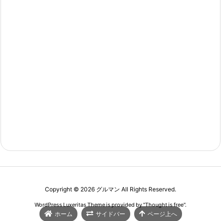
Copyright ©
2026
グルマン
All Rights Reserved.
WordPress Luxeritas Theme is provided by "
Thought is free
".
ホーム
サイドバー
ページ上へ