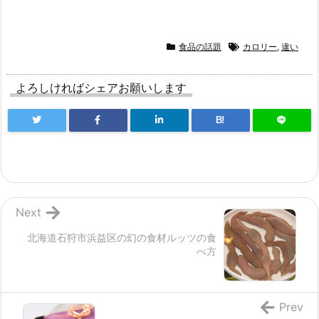
食品の話題
カロリー
,
違い
よろしければシェアお願いします
B!
Next
北海道石狩市浜益区の幻の食材ルッツの食
べ方
Prev