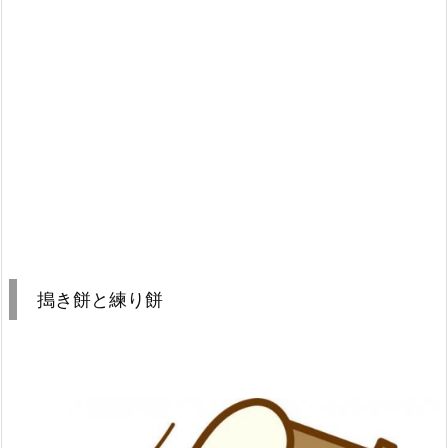
搗き餅と練り餅