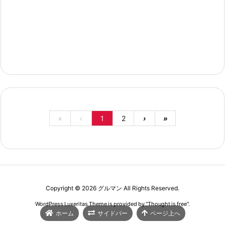
«
‹
1
2
›
»
Copyright ©
2026
グルマン
All Rights Reserved.
WordPress Luxeritas Theme is provided by "
Thought is free
".
ホーム
サイドバー
ページ上へ